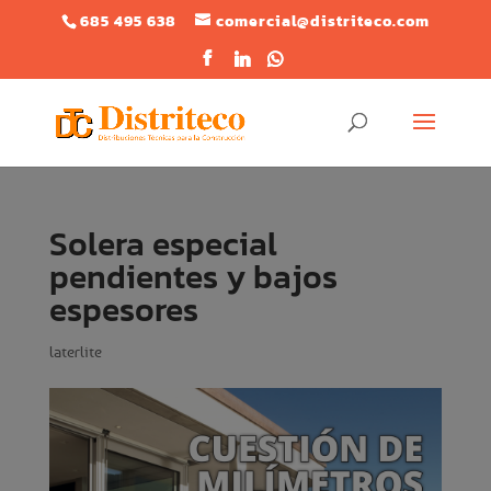
685 495 638
comercial@distriteco.com
Solera especial
pendientes y bajos
espesores
laterlite