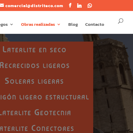
comercial@distriteco.com
ogos
Obras realizadas
Blog
Contacto
Laterlite en seco
Recrecidos ligeros
Soleras ligeras
gón ligero estructural
Laterlite Geotecnia
aterlite Conectores