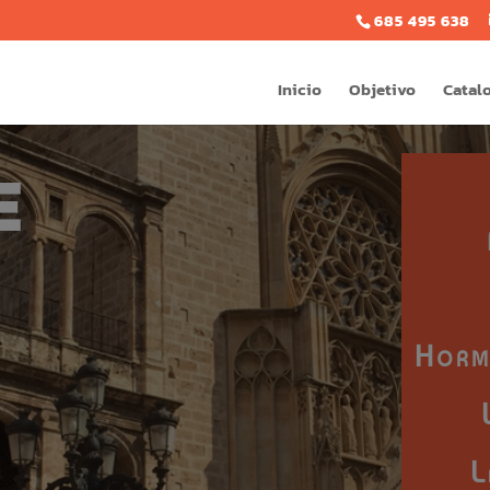
685 495 638
Inicio
Objetivo
Catal
E
Hormi
L