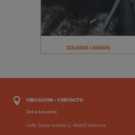
SOLERAS LIGERAS

UBICACION - CONTACTO
Zona Levante
Calle Santa Amalia 2, 46009 Valencia