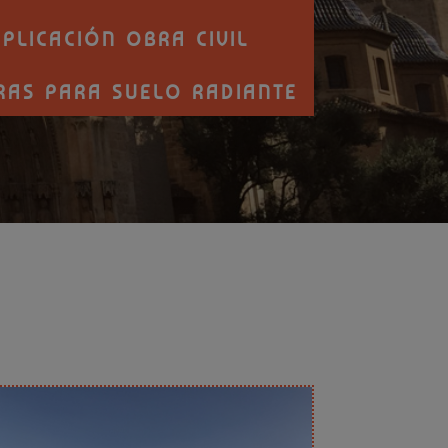
plicación obra civil
ras para suelo radiante