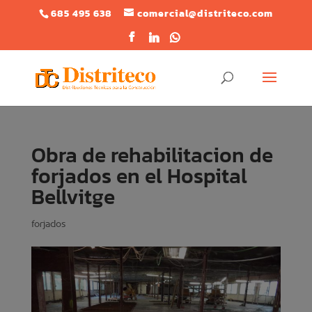
685 495 638
comercial@distriteco.com
Obra de rehabilitacion de
forjados en el Hospital
Bellvitge
forjados