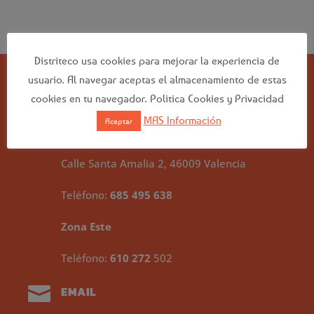
Distriteco usa cookies para mejorar la experiencia de
usuario. Al navegar aceptas el almacenamiento de estas
cookies en tu navegador. Politica Cookies y Privacidad

UBICACION - CONTACTO
MAS Información
Aceptar
Zona Levante
Calle Santa Amalia 2, 46009 Valencia
Teléfono:
685 495 638
Zona Este
Teléfono:
610 272
502

EMAIL