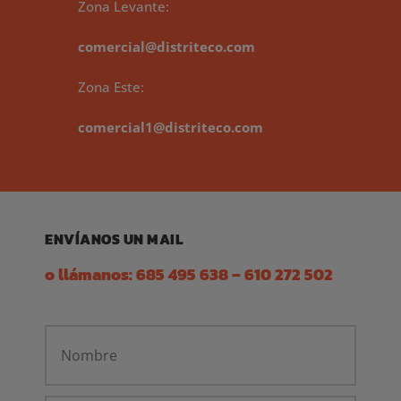
Zona Levante:
comercial@distriteco.com
Zona Este:
comercial1@distriteco.com
ENVÍANOS UN MAIL
o llámanos:
685 495 638
–
610 272 502