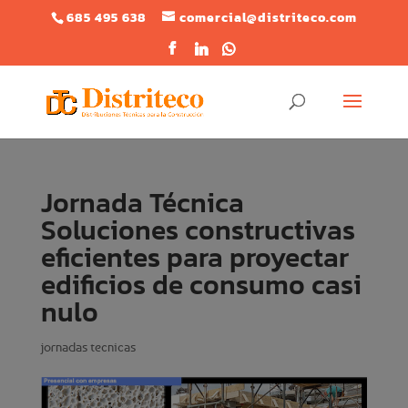
685 495 638
comercial@distriteco.com
Jornada Técnica
Soluciones constructivas
eficientes para proyectar
edificios de consumo casi
nulo
jornadas tecnicas