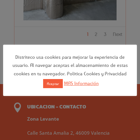
1
2
3
Next
Distriteco usa cookies para mejorar la experiencia de
usuario. Al navegar aceptas el almacenamiento de estas
cookies en tu navegador. Politica Cookies y Privacidad
MAS Información
Aceptar

UBICACION - CONTACTO
Zona Levante
Calle Santa Amalia 2, 46009 Valencia