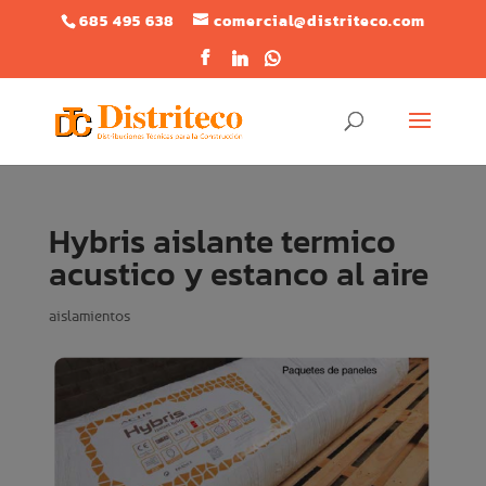
685 495 638
comercial@distriteco.com
Hybris aislante termico
acustico y estanco al aire
aislamientos