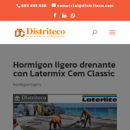
685 495 638
comercial@distriteco.com
Hormigon ligero drenante
con Latermix Cem Classic
hormigon ligero