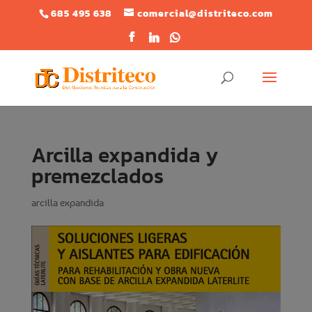
685 495 638
comercial@distriteco.com
Arcilla expandida y
premezclados
arcilla expandida