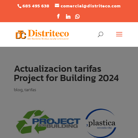
685 495 638
comercial@distriteco.com
Actualizacion tarifas
Project for Building 2024
blog
,
tarifas